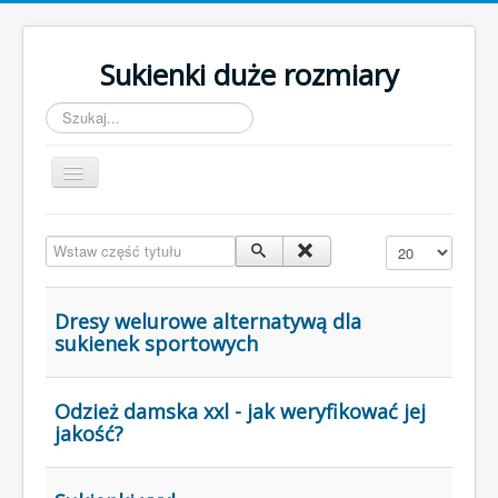
Sukienki duże rozmiary
Szukaj...
Toggle
Navigation
Strona główna
Wstaw część tytułu
Pokaż #
Odzież damska plus size
Koszule damskie duże rozmiary
Dresy welurowe alternatywą dla
sukienek sportowych
Sukienki xxxl
Odzież damska xxl - jak weryfikować jej
jakość?